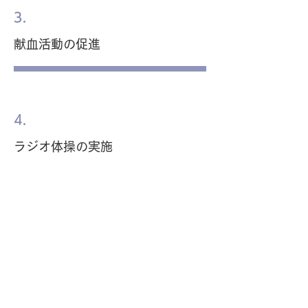
3.
献血活動の促進
東照電気は我なり
4.
ラジオ体操の実施
東照電気は我なり
5.
健康診断の実施