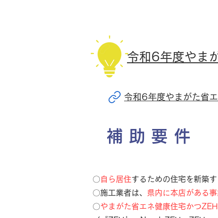
令和6年度やま
令和6年度やまがた省エネ健
補助要件
〇
自ら居住
するための住宅を新築す
〇施工業者は、
県内に本店がある事
〇
やまがた省エネ健康住宅かつZEH